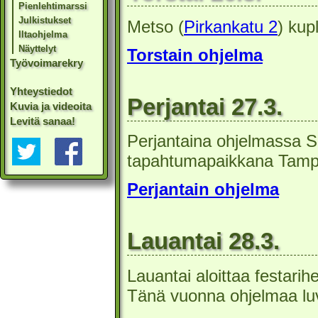
Pienlehtimarssi
Julkistukset
Metso (
Pirkankatu 2
) kupl
Iltaohjelma
Näyttelyt
Torstain ohjelma
Työvoimarekry
Yhteystiedot
Perjantai 27.3.
Kuvia ja videoita
Levitä sanaa!
Perjantaina ohjelmassa S
tapahtumapaikkana Tampe
Perjantain ohjelma
Lauantai 28.3.
Lauantai aloittaa festari
Tänä vuonna ohjelmaa lu