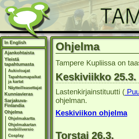
In English
Ohjelma
Ajankohtaista
Yleistä
Tampere Kupliissa on taas
tapahtumasta
Aukioloajat
Keskiviikko 25.3.
Tapahtumapaikat
ja kartat
Näytteilleasettajat
Lastenkirjainstituutti (
Puut
Kunniavieras
ohjelman.
Sarjakuva-
Finlandia
Keskiviikon ohjelma
Ohjelma
Ohjelmakartta
Ohjelmakartan
mobiiliversio
Torstai 26.3.
Cosplay