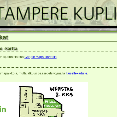
kat
s -kartta
n sijainnista saa
Google Maps -kartasta
.
tumapaikkoja, mutta alkuun pääset etsiytymällä
Itäisellekadulle
.