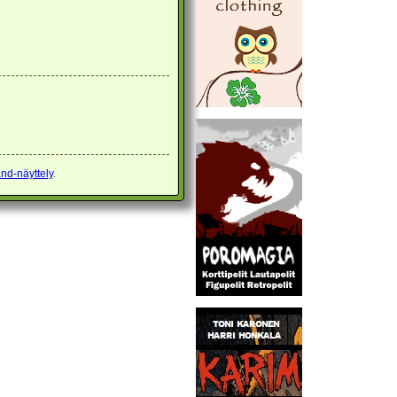
and-näyttely
.