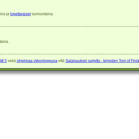
ina ja
lopettajaiset
sunnuntaina.
aina.
tti 5
sekä
ohjelmaa viikonloppuna
että
Salaisuuksin suljettu - kirjeiden Tom of Finl