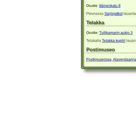
Osoite
:
Itäinenkatu 8
Plevnassa
Sarjisjatkot
lauanta
Telakka
Osoite
:
Tullikamarin aukio 3
Telakalla
Telakka kuplii!
lauant
Postimuseo
Postimuseossa,
Alaverstaanrai