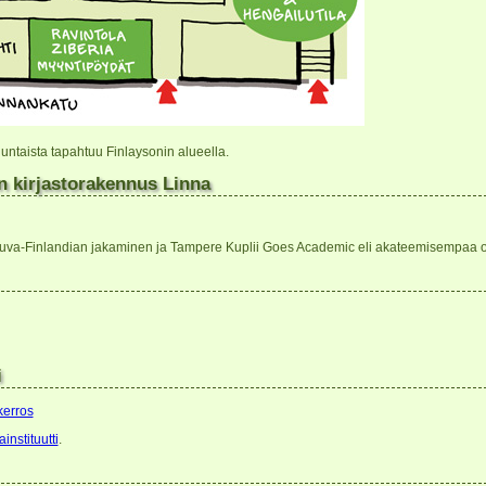
untaista tapahtuu Finlaysonin alueella.
n kirjastorakennus Linna
jakuva-Finlandian jakaminen ja Tampere Kuplii Goes Academic eli akateemisempaa 
i
kerros
instituutti
.