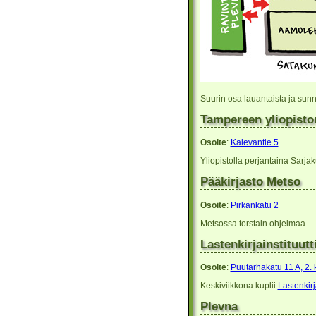
Suurin osa lauantaista ja sunn
Tampereen yliopisto
Osoite
:
Kalevantie 5
Yliopistolla perjantaina Sar
Pääkirjasto Metso
Osoite
:
Pirkankatu 2
Metsossa torstain ohjelmaa.
Lastenkirjainstituutt
Osoite
:
Puutarhakatu 11 A, 2. 
Keskiviikkona kuplii
Lastenkirja
Plevna