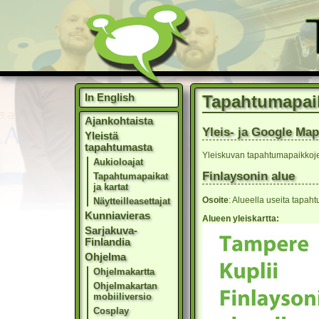
In English
Tapahtumapai
Ajankohtaista
Yleis- ja Google Map
Yleistä
tapahtumasta
Yleiskuvan tapahtumapaikkoje
Aukioloajat
Finlaysonin alue
Tapahtumapaikat
ja kartat
Osoite
: Alueella useita tapah
Näytteilleasettajat
Kunniavieras
Alueen yleiskartta:
Sarjakuva-
Finlandia
Ohjelma
Ohjelmakartta
Ohjelmakartan
mobiiliversio
Cosplay