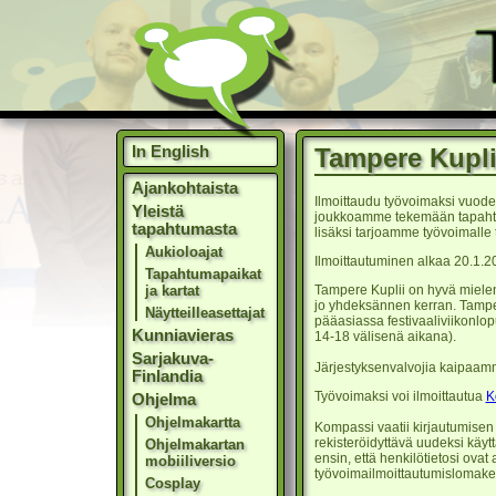
In English
Tampere Kupli
Ajankohtaista
Ilmoittaudu työvoimaksi vuoden
Yleistä
joukkoamme tekemään tapahtumas
tapahtumasta
lisäksi tarjoamme työvoimall
Aukioloajat
Ilmoittautuminen alkaa 20.1.2
Tapahtumapaikat
ja kartat
Tampere Kuplii on hyvä mielen 
jo yhdeksännen kerran. Tampere
Näytteilleasettajat
pääasiassa festivaaliviikonlopu
Kunniavieras
14-18 välisenä aikana).
Sarjakuva-
Järjestyksenvalvojia kaipaa
Finlandia
Työvoimaksi voi ilmoittautua
K
Ohjelma
Ohjelmakartta
Kompassi vaatii kirjautumisen
rekisteröidyttävä uudeksi käyt
Ohjelmakartan
ensin, että henkilötietosi ovat 
mobiiliversio
työvoimailmoittautumislomake
Cosplay