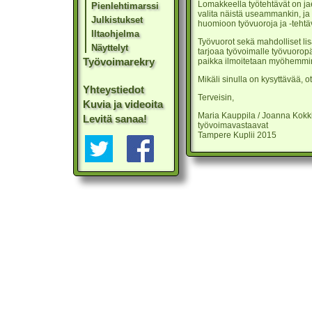
Lomakkeella työtehtävät on jaet
Pienlehtimarssi
valita näistä useammankin, ja
Julkistukset
huomioon työvuoroja ja -tehtä
Iltaohjelma
Työvuorot sekä mahdolliset li
Näyttelyt
tarjoaa työvoimalle työvuoropä
Työvoimarekry
paikka ilmoitetaan myöhemmi
Mikäli sinulla on kysyttävää, o
Yhteystiedot
Terveisin,
Kuvia ja videoita
Maria Kauppila / Joanna Kokki
Levitä sanaa!
työvoimavastaavat
Tampere Kuplii 2015