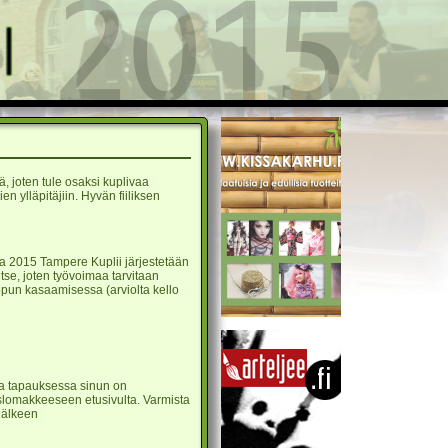
, joten tule osaksi kuplivaa
 ylläpitäjiin. Hyvän fiiliksen
nna 2015 Tampere Kuplii järjestetään
tse, joten työvoimaa tarvitaan
lopun kasaamisessa (arviolta kello
sa tapauksessa sinun on
islomakkeeseen etusivulta. Varmista
 jälkeen