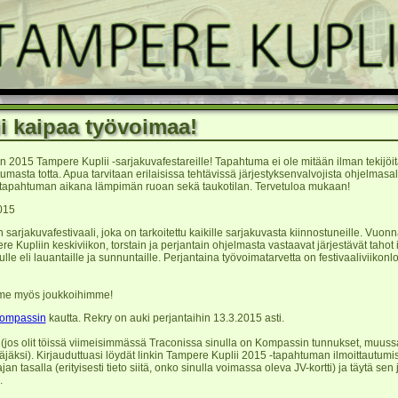
i kaipaa työvoimaa!
 2015 Tampere Kuplii -sarjakuvafestareille! Tapahtuma ei ole mitään ilman tekijöitä
ta totta. Apua tarvitaan erilaisissa tehtävissä järjestyksenvalvojista ohjelmasalien
e tapahtuman aikana lämpimän ruoan sekä taukotilan. Tervetuloa mukaan!
015
sarjakuvafestivaali, joka on tarkoitettu kaikille sarjakuvasta kiinnostuneille. Vuo
 Kupliin keskiviikon, torstain ja perjantain ohjelmasta vastaavat järjestävät tahot i
lle eli lauantaille ja sunnuntaille. Perjantaina työvoimatarvetta on festivaaliviikon
mme myös joukkoihimme!
ompassin
kautta. Rekry on auki perjantaihin 13.3.2015 asti.
 (jos olit töissä viimeisimmässä Traconissa sinulla on Kompassin tunnukset, muus
täjäksi). Kirjauduttuasi löydät linkin Tampere Kuplii 2015 -tapahtuman ilmoittautum
ajan tasalla (erityisesti tieto siitä, onko sinulla voimassa oleva JV-kortti) ja täytä sen
.