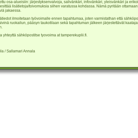
tu osa-alueisiin: järjestyksenvalvoja, salivänkäri, infovänkäri, yleisvänkäri ja erik
 esittää lisätietoja/toivomuksia siihen varatussa kohdassa. Nämä pyritään ottama
viä jakaessa.
sätiedot ilmoitetaan työvoimalle ennen tapahtumaa, joten varmistathan että sähköpo
ivinä ruokailun, pääsyn taukotilaan sekä tapahtuman jälkeen järjestettävät kaatajai
n.
ta yhteyttä sähköpostitse tyovoima at tamperekuplii.fi.
la / Sallamari Annala